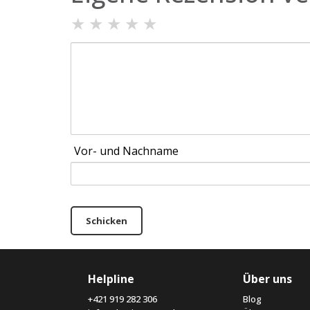
★
★
★
★
★
Vor- und Nachname
Schicken
Helpline
Über uns
+421 919 282 306
Blog