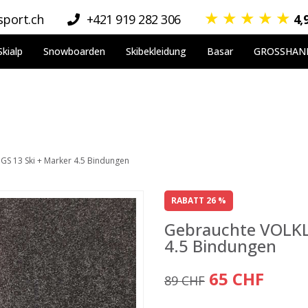
★
★
★
★
★
port.ch
+421 919 282 306
4,
Skialp
Snowboarden
Skibekleidung
Basar
GROSSHAN
GS 13 Ski + Marker 4.5 Bindungen
RABATT 26 %
Gebrauchte VOLKL 
4.5 Bindungen
65 CHF
89 CHF