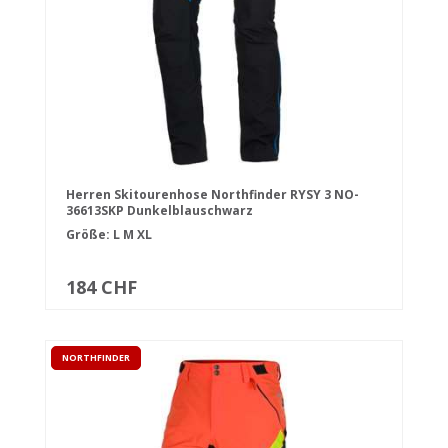
Herren Skitourenhose Northfinder RYSY 3 NO-
36613SKP Dunkelblauschwarz
Größe:
L
M
XL
184 CHF
NORTHFINDER