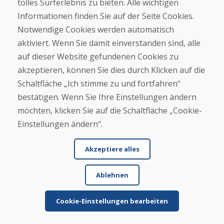
★
★
★
★
★
tolles Surferlebnis zu bieten. Alle wichtigen
Informationen finden Sie auf der Seite Cookies.
Wir haben ein paar gebrauchte Ski bestellt und
Notwendige Cookies werden automatisch
innerhalb von 4 Werktagen erhalten. Sie Ski sind
aktiviert. Wenn Sie damit einverstanden sind, alle
ge...
auf dieser Website gefundenen Cookies zu
akzeptieren, können Sie dies durch Klicken auf die
Schaltfläche „Ich stimme zu und fortfahren“
Mehr lesen ...
bestätigen. Wenn Sie Ihre Einstellungen ändern
möchten, klicken Sie auf die Schaltfläche „Cookie-
Einstellungen ändern“.
Weitere Rezensionen ansehen >
Eigene Rezension
Akzeptiere alles
verfassen
Ablehnen
★
★
★
★
★
Cookie-Einstellungen bearbeiten