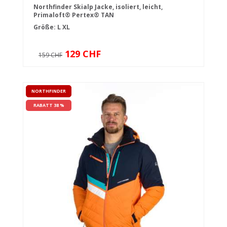
Northfinder Skialp Jacke, isoliert, leicht,
Primaloft® Pertex® TAN
Größe:
L
XL
129 CHF
159 CHF
NORTHFINDER
RABATT 38 %