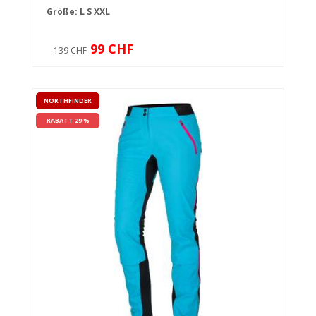
Größe:
L
S
XXL
99 CHF
139 CHF
NORTHFINDER
RABATT 29 %