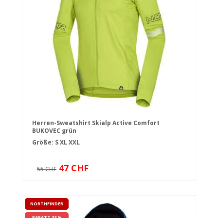
Herren-Sweatshirt Skialp Active Comfort
BUKOVEC grün
Größe:
S
XL
XXL
47 CHF
55 CHF
NORTHFINDER
RABATT 33 %