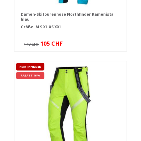
Damen-Skitourenhose Northfinder Kamenista
blau
Größe:
M
S
XL
XS
XXL
105 CHF
149 CHF
NORTHFINDER
RABATT 46 %