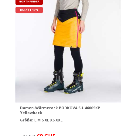
NORTHFINDER
RABATT 17 %
Damen-Wärmerock PODKOVA SU-4600SKP
Yellowback
Größe:
L
M
S
XL
XS
XXL