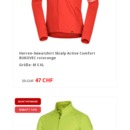
Herren-Sweatshirt Skialp Active Comfort
BUKOVEC rotorange
Größe:
M
S
XL
47 CHF
55 CHF
NORTHFINDER
RABATT 14 %