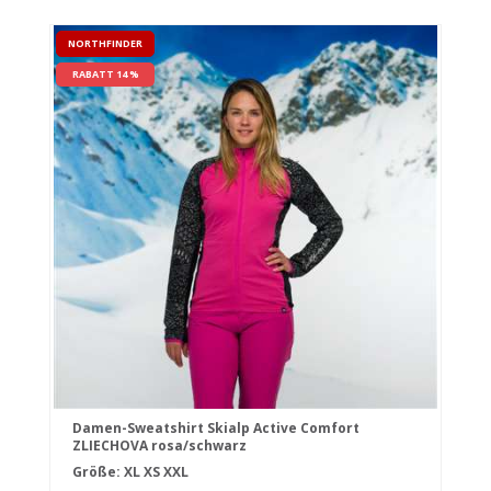
NORTHFINDER
RABATT 14 %
Damen-Sweatshirt Skialp Active Comfort
ZLIECHOVA rosa/schwarz
Größe:
XL
XS
XXL