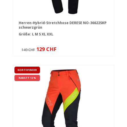
Herren-Hybrid-Stretchhose DERESE NO-36622SKP
schwarzgrün
Größe:
L
M
S
XL
XXL
129 CHF
149 CHF
NORTHFINDER
RABATT 12 %