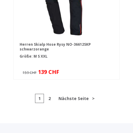
Herren Skialp Hose Rysy NO-36612SKP
schwarzorange
Größe:
M
S
XXL
139 CHF
159 CHF
1
2
Nächste Seite
>