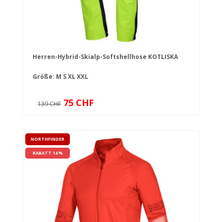
Herren-Hybrid-Skialp-Softshellhose KOTLISKA
Größe:
M
S
XL
XXL
75 CHF
139 CHF
NORTHFINDER
RABATT 14 %