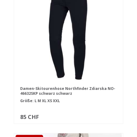
Damen-Skitourenhose Northfinder Zdiarska NO-
46632SKP schwarz schwarz
Größe:
L
M
XL
XS
XXL
85 CHF