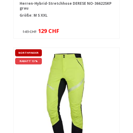
Herren-Hybrid-Stretchhose DERESE NO-36622SKP
grau
Größe:
M
S
XXL
129 CHF
149 CHF
NORTHFINDER
RABATT 13 %