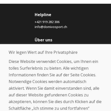
Helpline
+421 919 282 306
info@domivosport.ch
Über uns
Blog
Wir legen Wert auf Ihre Privatsphäre
Über uns
Geschäft
Diese Website verwendet Cookies, um Ihnen ein
Kontakt
tolles Surferlebnis zu bieten. Alle wichtigen
Informationen finden Sie auf der Seite Cookies.
Kaufen
Notwendige Cookies werden automatisch
E-Shop
Geschäftsbedingungen
aktiviert. Wenn Sie damit einverstanden sind, alle
Transport
auf dieser Website gefundenen Cookies zu
Zahlung
akzeptieren, können Sie dies durch Klicken auf die
Beschwerde
Rückgabe und Umtausch von Waren
Schaltfläche „Ich stimme zu und fortfahren“