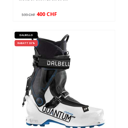
400 CHF
599 CHF
DALBELLO
RABATT 33 %