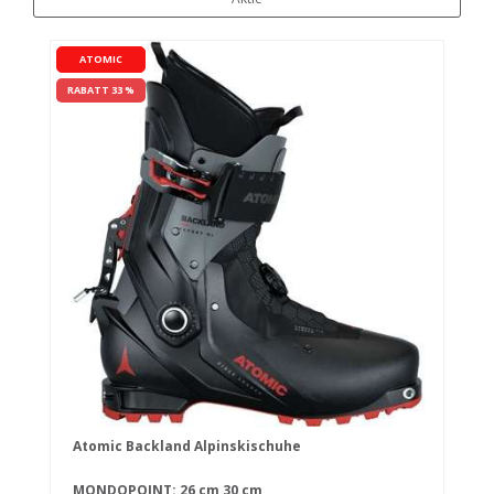
ATOMIC
RABATT 33 %
Atomic Backland Alpinskischuhe
MONDOPOINT:
26 cm
30 cm