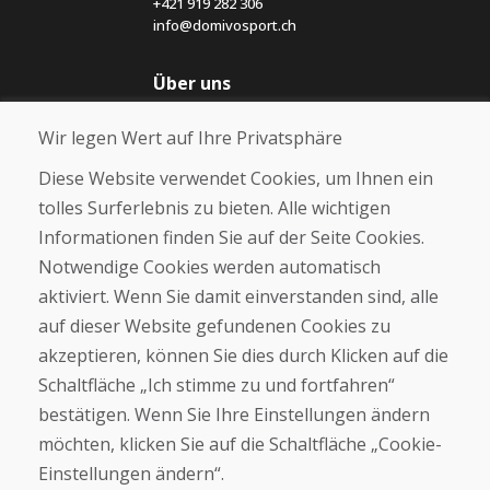
+421 919 282 306
info@domivosport.ch
Über uns
Blog
Wir legen Wert auf Ihre Privatsphäre
Über uns
Geschäft
Diese Website verwendet Cookies, um Ihnen ein
Kontakt
tolles Surferlebnis zu bieten. Alle wichtigen
Informationen finden Sie auf der Seite Cookies.
Kaufen
Notwendige Cookies werden automatisch
E-Shop
Geschäftsbedingungen
aktiviert. Wenn Sie damit einverstanden sind, alle
Transport
auf dieser Website gefundenen Cookies zu
Zahlung
akzeptieren, können Sie dies durch Klicken auf die
Beschwerde
Rückgabe und Umtausch von Waren
Schaltfläche „Ich stimme zu und fortfahren“
Schutz personenbezogener Daten
bestätigen. Wenn Sie Ihre Einstellungen ändern
Cookies
möchten, klicken Sie auf die Schaltfläche „Cookie-
Einstellungen ändern“.