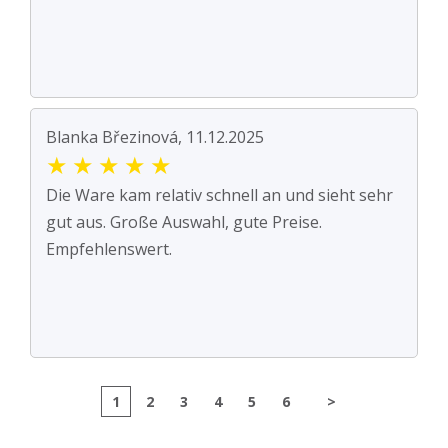
Blanka Březinová, 11.12.2025
★
★
★
★
★
Die Ware kam relativ schnell an und sieht sehr
gut aus. Große Auswahl, gute Preise.
Empfehlenswert.
1
2
3
4
5
6
>