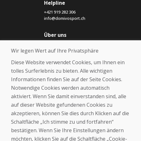
Helpline
+421 919 282 306
info@domivosport.ch
Über uns
Blog
Wir legen Wert auf Ihre Privatsphäre
Über uns
Geschäft
Diese Website verwendet Cookies, um Ihnen ein
Kontakt
tolles Surferlebnis zu bieten. Alle wichtigen
Informationen finden Sie auf der Seite Cookies.
Kaufen
Notwendige Cookies werden automatisch
E-Shop
Geschäftsbedingungen
aktiviert. Wenn Sie damit einverstanden sind, alle
Transport
auf dieser Website gefundenen Cookies zu
Zahlung
akzeptieren, können Sie dies durch Klicken auf die
Beschwerde
Rückgabe und Umtausch von Waren
Schaltfläche „Ich stimme zu und fortfahren“
Schutz personenbezogener Daten
bestätigen. Wenn Sie Ihre Einstellungen ändern
Cookies
möchten, klicken Sie auf die Schaltfläche „Cookie-