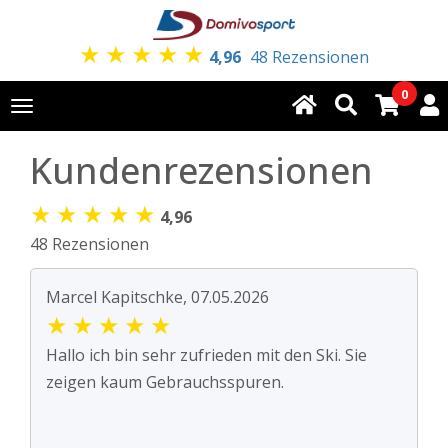
★
★
★
★
★
4,96
48 Rezensionen
0
Toggle
navigation
Kundenrezensionen
★
★
★
★
★
4,96
48 Rezensionen
Marcel Kapitschke, 07.05.2026
★
★
★
★
★
Hallo ich bin sehr zufrieden mit den Ski. Sie
zeigen kaum Gebrauchsspuren.