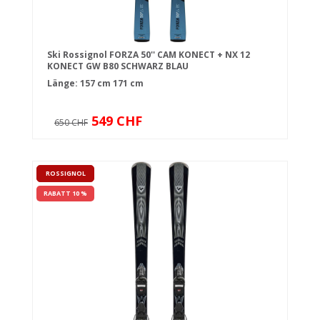
Ski Rossignol FORZA 50'' CAM KONECT + NX 12
KONECT GW B80 SCHWARZ BLAU
Länge:
157 cm
171 cm
549 CHF
650 CHF
ROSSIGNOL
RABATT 10 %