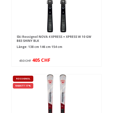
Ski Rossignol NOVA 4 XPRESS + XPRESS W 10 GW
B83 SHINY BLK
Länge:
138 cm
146 cm
154 cm
405 CHF
450 CHF
ROSSIGNOL
RABATT 17 %