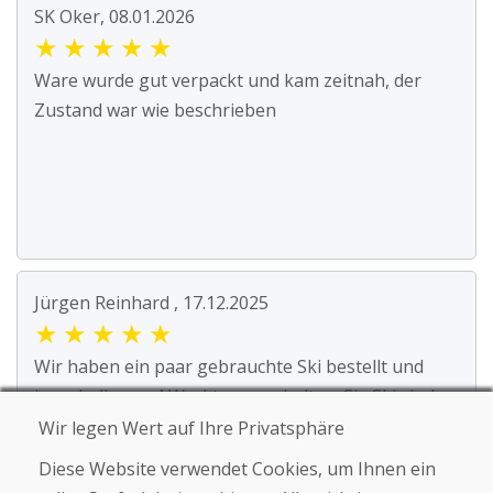
SK Oker, 08.01.2026
★
★
★
★
★
Ware wurde gut verpackt und kam zeitnah, der
Zustand war wie beschrieben
Jürgen Reinhard , 17.12.2025
★
★
★
★
★
Wir haben ein paar gebrauchte Ski bestellt und
innerhalb von 4 Werktagen erhalten. Sie Ski sind
ge...
Wir legen Wert auf Ihre Privatsphäre
Diese Website verwendet Cookies, um Ihnen ein