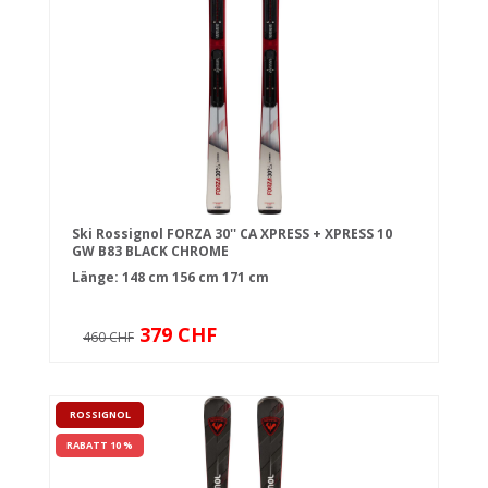
Ski Rossignol FORZA 30'' CA XPRESS + XPRESS 10
GW B83 BLACK CHROME
Länge:
148 cm
156 cm
171 cm
379 CHF
460 CHF
ROSSIGNOL
RABATT 10 %