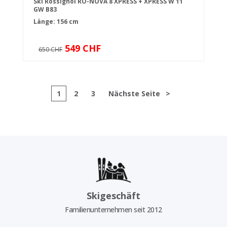
Ski Rossignol RO-NOVA 8 XPRESS + XPRESS W 11
GW B83
Länge: 156 cm
549 CHF
650 CHF
1
2
3
Nächste Seite
>
Skigeschäft
Familienunternehmen seit 2012