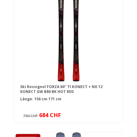
Ski Rossignol FORZA 60'' TI KONECT + NX 12
KONECT GW B80 BK HOT RED
Länge:
156 cm
171 cm
684 CHF
760 CHF