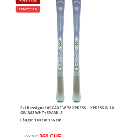
ROSSIGNOL
RABATT 10 %
Ski Rossignol ARCADE W 78 XPRESS + XPRESS W 10
GW B83 WHT+SPARKLE
Länge:
140 cm
156 cm
360 CHF
400 CHF