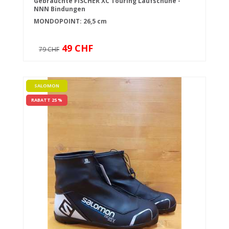
Gebrauchte FISCHER XC Touring Laufschuhe -
NNN Bindungen
MONDOPOINT: 26,5 cm
49 CHF
79 CHF
SALOMON
RABATT 25 %