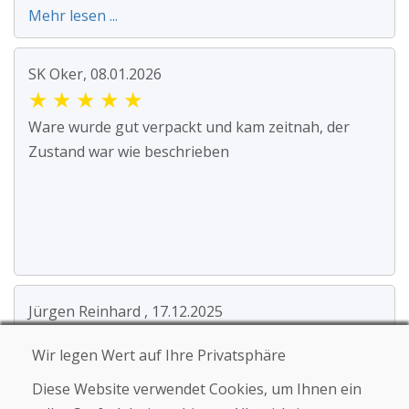
Mehr lesen ...
SK Oker, 08.01.2026
★
★
★
★
★
Ware wurde gut verpackt und kam zeitnah, der
Zustand war wie beschrieben
Jürgen Reinhard , 17.12.2025
★
★
★
★
★
Wir legen Wert auf Ihre Privatsphäre
Wir haben ein paar gebrauchte Ski bestellt und
Diese Website verwendet Cookies, um Ihnen ein
innerhalb von 4 Werktagen erhalten. Sie Ski sind