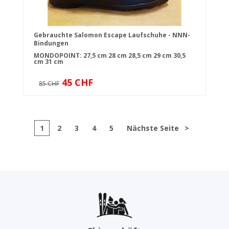
Gebrauchte Salomon Escape Laufschuhe - NNN-
Bindungen
MONDOPOINT:
27,5 cm
28 cm
28,5 cm
29 cm
30,5
cm
31 cm
45 CHF
85 CHF
1
2
3
4
5
Nächste Seite
>