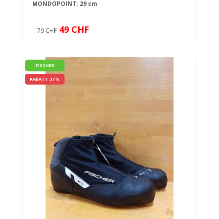
MONDOPOINT: 29 cm
49 CHF
79 CHF
FISCHER
RABATT 37 %