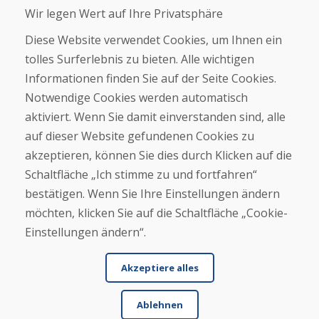
Wir legen Wert auf Ihre Privatsphäre
Über uns
Geschäft
Diese Website verwendet Cookies, um Ihnen ein
Kontakt
tolles Surferlebnis zu bieten. Alle wichtigen
Informationen finden Sie auf der Seite Cookies.
Kaufen
Notwendige Cookies werden automatisch
E-Shop
Geschäftsbedingungen
aktiviert. Wenn Sie damit einverstanden sind, alle
Transport
auf dieser Website gefundenen Cookies zu
Zahlung
akzeptieren, können Sie dies durch Klicken auf die
Beschwerde
Rückgabe und Umtausch von Waren
Schaltfläche „Ich stimme zu und fortfahren“
Schutz personenbezogener Daten
bestätigen. Wenn Sie Ihre Einstellungen ändern
Cookies
möchten, klicken Sie auf die Schaltfläche „Cookie-
Einstellungen ändern“.
Akzeptiere alles
Ablehnen