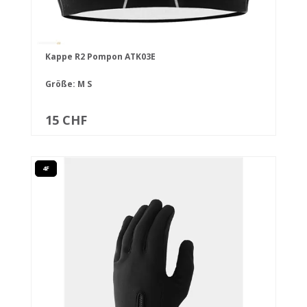
Kappe R2 Pompon ATK03E
Größe:
M
S
15 CHF
4F