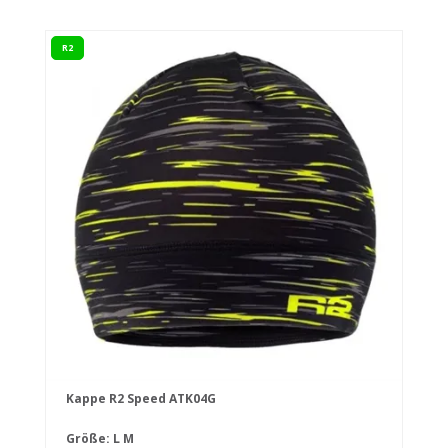
R2
Kappe R2 Speed ATK04G
Größe:
L
M