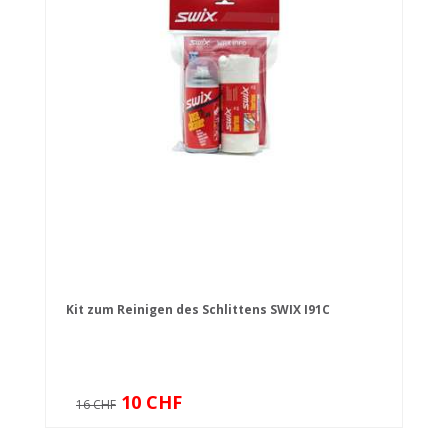
Kit zum Reinigen des Schlittens SWIX I91C
10 CHF
16 CHF