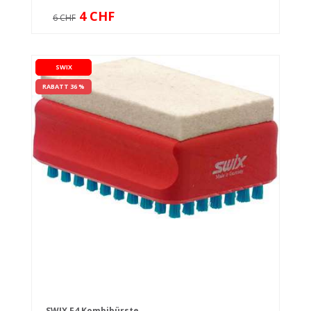
4 CHF
6 CHF
SWIX
RABATT 36 %
SWIX F4 Kombibürste