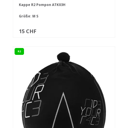
Kappe R2 Pompon ATK03H
Größe:
M
S
15 CHF
R2