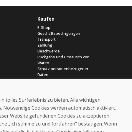
Kaufen
E-Shop
Geschäftsbedingungen
Transport
Zahlung
Beschwerde
Rückgabe und Umtausch von
Waren
Schutz personenbezogener
Daten
Cookies
 tolles Surferlebnis zu bieten. Alle wichtigen
es. Notwendige Cookies werden automatisch aktiviert.
dieser Website gefundenen Cookies zu akzeptieren,
läche „Ich stimme zu und fortfahren“ bestätigen. Wenn
© DOMIVOSPORT 2026, Alle Rechte vorbehalten
 Sie auf die Schaltfläche „Cookie-Einstellungen