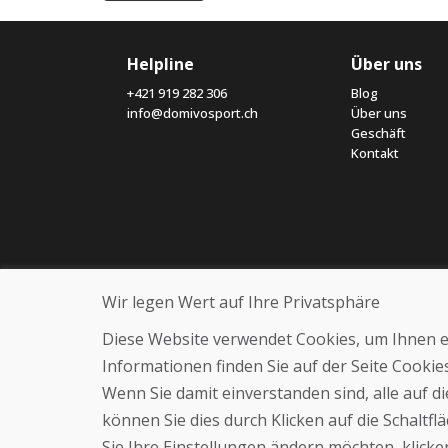
Helpline
Über uns
+421 919 282 306
Blog
info@domivosport.ch
Über uns
Geschäft
Kontakt
Wir legen Wert auf Ihre Privatsphäre
Diese Website verwendet Cookies, um Ihnen ein
Informationen finden Sie auf der Seite Cooki
Wenn Sie damit einverstanden sind, alle auf 
können Sie dies durch Klicken auf die Schaltf
Sie Ihre Einstellungen ändern möchten, klicken