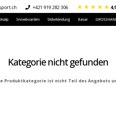
★
★
★
★
★
port.ch
+421 919 282 306
4,
Skialp
Snowboarden
Skibekleidung
Basar
GROSSHAN
Kategorie nicht gefunden
 Produktkategorie ist nicht Teil des Angebots u