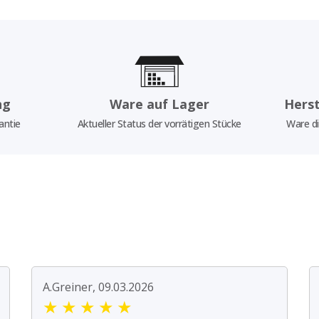
ng
Ware auf Lager
Herst
antie
Aktueller Status der vorrätigen Stücke
Ware di
A.Greiner, 09.03.2026
★
★
★
★
★