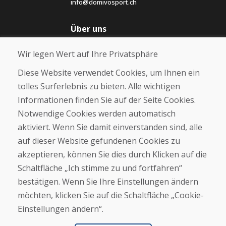
info@domivosport.ch
Über uns
Blog
Wir legen Wert auf Ihre Privatsphäre
Über uns
Geschäft
Diese Website verwendet Cookies, um Ihnen ein
Kontakt
tolles Surferlebnis zu bieten. Alle wichtigen
Informationen finden Sie auf der Seite Cookies.
Kaufen
Notwendige Cookies werden automatisch
E-Shop
Geschäftsbedingungen
aktiviert. Wenn Sie damit einverstanden sind, alle
Transport
auf dieser Website gefundenen Cookies zu
Zahlung
akzeptieren, können Sie dies durch Klicken auf die
Beschwerde
Rückgabe und Umtausch von Waren
Schaltfläche „Ich stimme zu und fortfahren“
Schutz personenbezogener Daten
bestätigen. Wenn Sie Ihre Einstellungen ändern
Cookies
möchten, klicken Sie auf die Schaltfläche „Cookie-
Einstellungen ändern“.