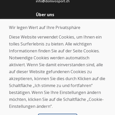
info@domivosport.ch
Über uns
Blog
Wir legen Wert auf Ihre Privatsphäre
Über uns
Geschäft
Diese Website verwendet Cookies, um Ihnen ein
Kontakt
tolles Surferlebnis zu bieten. Alle wichtigen
Informationen finden Sie auf der Seite Cookies.
Kaufen
Notwendige Cookies werden automatisch
E-Shop
Geschäftsbedingungen
aktiviert. Wenn Sie damit einverstanden sind, alle
Transport
auf dieser Website gefundenen Cookies zu
Zahlung
akzeptieren, können Sie dies durch Klicken auf die
Beschwerde
Rückgabe und Umtausch von Waren
Schaltfläche „Ich stimme zu und fortfahren“
Schutz personenbezogener Daten
bestätigen. Wenn Sie Ihre Einstellungen ändern
Cookies
möchten, klicken Sie auf die Schaltfläche „Cookie-
Einstellungen ändern“.