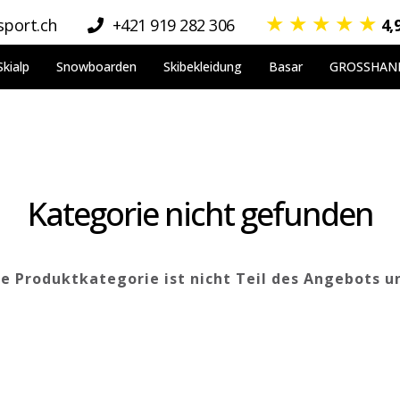
★
★
★
★
★
port.ch
+421 919 282 306
4,
Skialp
Snowboarden
Skibekleidung
Basar
GROSSHAN
Kategorie nicht gefunden
 Produktkategorie ist nicht Teil des Angebots u