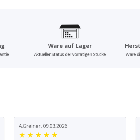
ng
Ware auf Lager
Herst
antie
Aktueller Status der vorrätigen Stücke
Ware di
A.Greiner, 09.03.2026
★
★
★
★
★