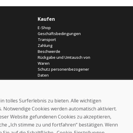
Kaufen
E-Shop
Geschäftsbedingungen
Transport
Zahlung
Beschwerde
Rückgabe und Umtausch von
Waren
Schutz personenbezogener
Daten
Cookies
 tolles Surferlebnis zu bieten. Alle wichtigen
es. Notwendige Cookies werden automatisch aktiviert.
dieser Website gefundenen Cookies zu akzeptieren,
läche „Ich stimme zu und fortfahren“ bestätigen. Wenn
© DOMIVOSPORT 2026, Alle Rechte vorbehalten
 Sie auf die Schaltfläche „Cookie-Einstellungen