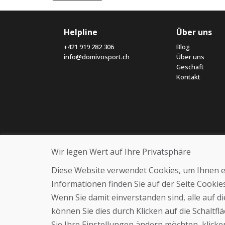
Helpline
Über uns
+421 919 282 306
Blog
info@domivosport.ch
Über uns
Geschäft
Kontakt
Wir legen Wert auf Ihre Privatsphäre
Diese Website verwendet Cookies, um Ihnen ein
Informationen finden Sie auf der Seite Cooki
Wenn Sie damit einverstanden sind, alle auf 
können Sie dies durch Klicken auf die Schaltf
Sie Ihre Einstellungen ändern möchten, klicken