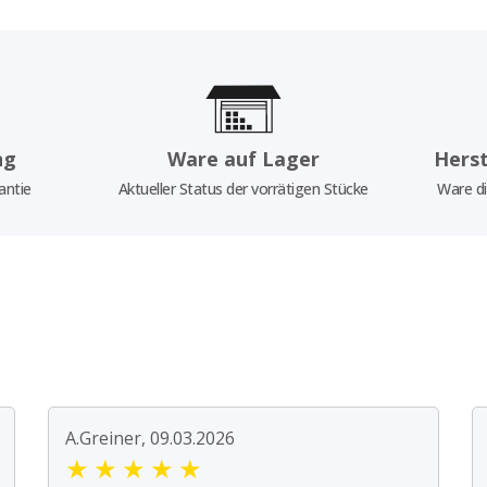
ng
Ware auf Lager
Herst
antie
Aktueller Status der vorrätigen Stücke
Ware di
A.Greiner, 09.03.2026
★
★
★
★
★