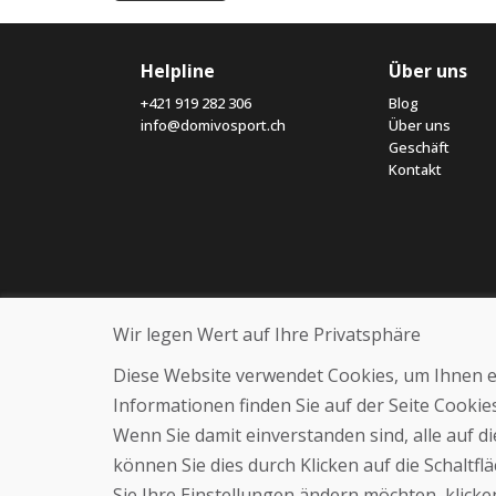
Helpline
Über uns
+421 919 282 306
Blog
info@domivosport.ch
Über uns
Geschäft
Kontakt
Wir legen Wert auf Ihre Privatsphäre
Diese Website verwendet Cookies, um Ihnen ein
Informationen finden Sie auf der Seite Cooki
Wenn Sie damit einverstanden sind, alle auf 
können Sie dies durch Klicken auf die Schaltf
Sie Ihre Einstellungen ändern möchten, klicken