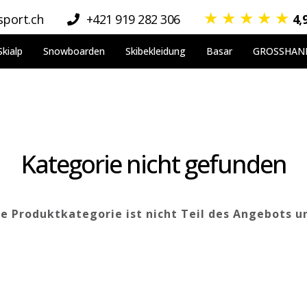
★
★
★
★
★
port.ch
+421 919 282 306
4,
Skialp
Snowboarden
Skibekleidung
Basar
GROSSHAN
Kategorie nicht gefunden
 Produktkategorie ist nicht Teil des Angebots u