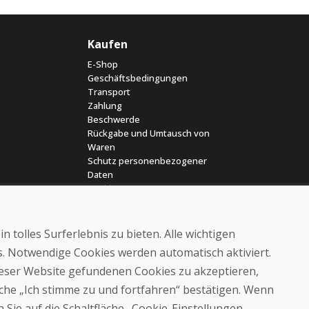
Kaufen
E-Shop
Geschäftsbedingungen
Transport
Zahlung
Beschwerde
Rückgabe und Umtausch von
Waren
Schutz personenbezogener
Daten
Cookies
 tolles Surferlebnis zu bieten. Alle wichtigen
es. Notwendige Cookies werden automatisch aktiviert.
dieser Website gefundenen Cookies zu akzeptieren,
läche „Ich stimme zu und fortfahren“ bestätigen. Wenn
© DOMIVOSPORT 2026, Alle Rechte vorbehalten
 Sie auf die Schaltfläche „Cookie-Einstellungen